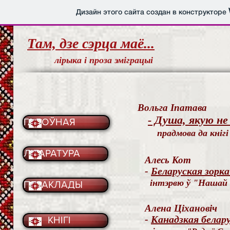
Дизайн этого сайта создан в конструкторе
Там, дзе сэрца маё...
лірыка і проза эміграцыі
Вольга Іпатава
- Душа, якую не
ГАЛОЎНАЯ
прадмова да кнігі 
ЛІТАРАТУРА
Алесь Кот
-
Беларуская зорк
інтэрвю ў "Нашай 
ПЕРАКЛАДЫ
Алена Ціхановіч
-
Канадзкая белар
КНІГІ