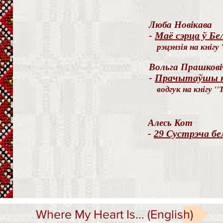
Люба Новікава
-
Маё сэрца ў Бе
рэцэнзія на кнігу 
Вольга Прашкові
-
Прачытаўшы кн
водгук на кнігу ''
Алесь Кот
-
29 Сустрэча бе
Where My Heart Is... (English)