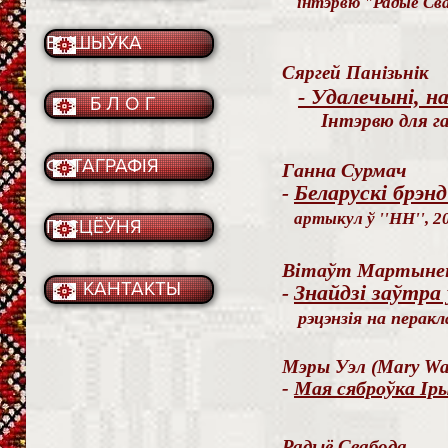
інтэрвю "Радыё Сва
ВЫШЫЎКА
Сяргей Панізьнік
- Удалечыні, н
Б Л О Г
Інтэрвю для га
ФАТАГРАФІЯ
Ганна Сурмач
Беларускі брэнд
-
артыкул ў ''НН'', 2
ГАСЦЁЎНЯ
Вітаўт Мартыне
КАНТАКТЫ
Знайдзі заўтра 
-
рэцэнзія на перакл
Мэры Уэл (Mary Wa
-
Мая сяброўка Іры
Радыё Свабода