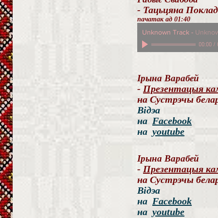
- Тацьцяна Поклад.
пачатак ад 01:40
Unknown Track
-
Unknow
00:00
/
Ірына Варабей
-
Презентацыя камп
на Сустрэчы бела
Відэа
на
Facebook
на
youtube
Ірына Варабей
-
Презентацыя камп
на Сустрэчы бела
Відэа
на
Facebook
на
youtube