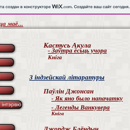
йта создан в конструкторе
.com
. Создайте ваш сайт сегодня.
ца маё...
Кастусь Акула
- Заўтра ёсьць учора
Кніга
З індзейскай літаратуры
Паўлін Джонсан
- Як яно было напачатку
 інтэрвю
- Легенды Ванкувера
Кніга
Джордж Блёндын