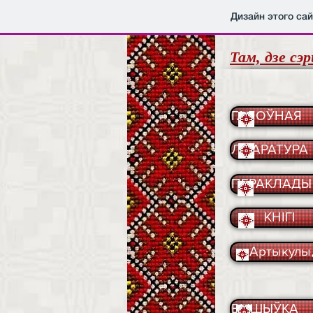
Дизайн этого са
Там, дзе сэр
ГАЛОЎНАЯ
ЛІТАРАТУРА
ПЕРАКЛАДЫ
КНІГІ
Артыкулы,
ВЫШЫЎКА