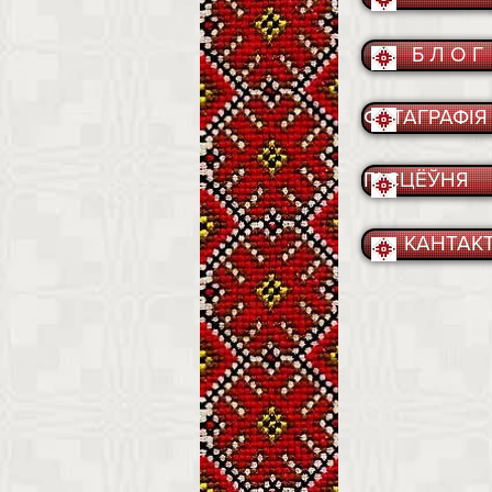
Б Л О Г
ФАТАГРАФІЯ
ГАСЦЁЎНЯ
КАНТАК