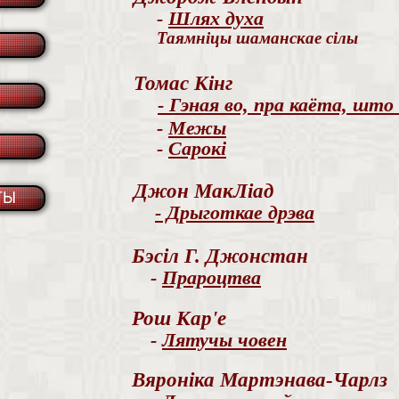
-
Шлях духа
Таямніцы шаманскае сілы
Томас Кінг
- Гэная во, пра каёта, што
-
Межы
-
Сарокі
Джон МакЛіад
ТЫ
- Дрыготкае дрэва
Бэсіл Г. Джонстан
-
Прароцтва
Рош Кар'е
-
Лятучы човен
Вяроніка Мартэнава-Чарлз